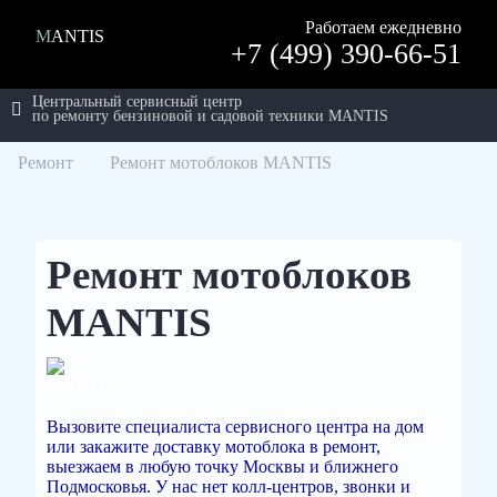
Работаем ежедневно
MANTIS
+7 (499) 390-66-51
Центральный сервисный центр
по ремонту бензиновой и садовой техники MANTIS
Ремонт
Ремонт мотоблоков MANTIS
Ремонт мотоблоков
MANTIS
Вызовите специалиста сервисного центра на дом
или закажите доставку мотоблока в ремонт,
выезжаем в любую точку Москвы и ближнего
Подмосковья. У нас нет колл-центров, звонки и